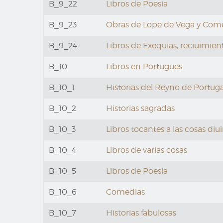
B_9_22
Libros de Poesia
B_9_23
Obras de Lope de Vega y Comed
B_9_24
Libros de Exequias, reciuimient
B_10
Libros en Portugues.
B_10_1
Historias del Reyno de Portugal 
B_10_2
Historias sagradas
B_10_3
Libros tocantes a las cosas diu
B_10_4
Libros de varias cosas
B_10_5
Libros de Poesia
B_10_6
Comedias
B_10_7
Historias fabulosas