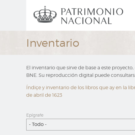
Ir
Navegación
al
principal
contenido
principal
Inventario
El inventario que sirve de base a este proyecto
BNE. Su reproducción digital puede consultarse
Índiçe y inventario de los libros que ay en la
de abril de 1623
Epígrafe
- Todo -