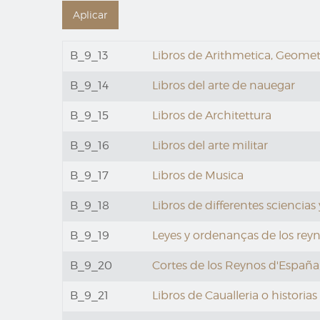
B_9_13
Libros de Arithmetica, Geometr
B_9_14
Libros del arte de nauegar
B_9_15
Libros de Architettura
B_9_16
Libros del arte militar
B_9_17
Libros de Musica
B_9_18
Libros de differentes sciencias 
B_9_19
Leyes y ordenanças de los rey
B_9_20
Cortes de los Reynos d'España,
B_9_21
Libros de Caualleria o historias