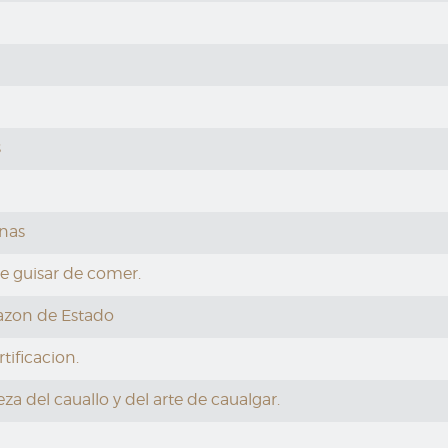
s
inas
de guisar de comer.
 Razon de Estado
rtificacion.
eza del cauallo y del arte de caualgar.