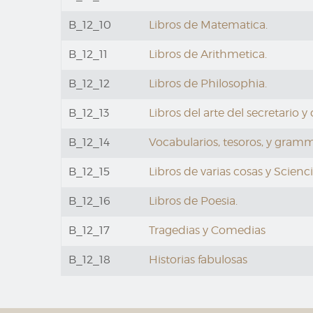
B_12_10
Libros de Matematica.
B_12_11
Libros de Arithmetica.
B_12_12
Libros de Philosophia.
B_12_13
Libros del arte del secretario y 
B_12_14
Vocabularios, tesoros, y gramma
B_12_15
Libros de varias cosas y Scienci
B_12_16
Libros de Poesia.
B_12_17
Tragedias y Comedias
B_12_18
Historias fabulosas