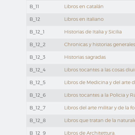
B_11
Libros en catalán
B_12
Libros en italiano
B_12_1
Historias de Italia y Sicilia
B_12_2
Chronicas y historias generale
B_12_3
Historias sagradas
B_12_4
Libros tocantes a las cosas diu
B_12_5
Libros de Medicina y del arte 
B_12_6
Libros tocantes a la Policia y
B_12_7
Libros del arte militar y de la fo
B_12_8
Libros que tratan de la natural
B_12_9
Libros de Architettura.