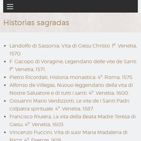
Ir
Navegación
al
principal
contenido
Historias sagradas
principal
Landolfo di Sassonia, Vita di Giesu Christo. fº. Venetia,
1570.
F. Gacopo di Voragine, Legendario delle vite de Santi.
fº. Venetia, 1571.
Pietro Ricordati, Historia monastica. 4º. Roma, 1575.
Alfonso de Villegas, Nuouo leggendario della vita di
Nostre Saluatore e di tutti i santi. 4º. Venetia, 1600.
Giouanni Mario Verdizzotti, Le vite de i Santi Padri
colpatra spirituale. 4º. Venetia, 1587.
Francisco Riuiera, La vita della Beata Madre Teresa di
Giesu. 4º. Venetia, 1603.
Vincenzo Puccini, Vita di suor Maria Madalena di
Pazzi. 4º. Firenze, 1618.