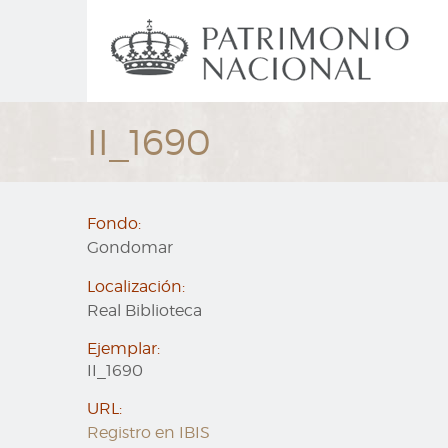
Ir
Navegación
al
principal
contenido
principal
II_1690
Fondo:
Gondomar
Localización:
Real Biblioteca
Ejemplar:
II_1690
URL:
Registro en IBIS