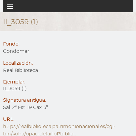
Ir
Navegación
al
principal
contenido
II_3059 (1)
principal
Fondo:
Gondomar
Localización:
Real Biblioteca
Ejemplar:
II_3059 (1)
Signatura antigua:
Sal. 2ª Est. 19 Cax. 3º
URL:
https://realbiblioteca.patrimonionacional.es/cgi-
bin/koha/opac-detail.pl?biblio…