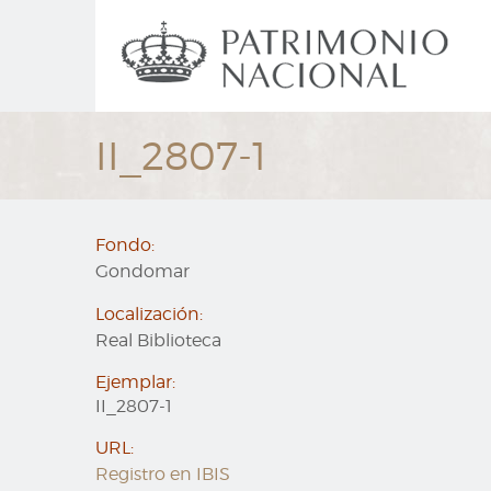
Ir
Navegación
al
principal
contenido
principal
II_2807-1
Fondo:
Gondomar
Localización:
Real Biblioteca
Ejemplar:
II_2807-1
URL:
Registro en IBIS