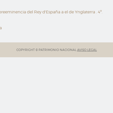
reeminencia del Rey d'España a el de Ynglaterra . 4º.
a
COPYRIGHT © PATRIMONIO NACIONAL
AVISO LEGAL