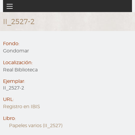
Ir
Navegación
al
principal
contenido
II_2527-2
principal
Fondo:
Gondomar
Localización:
Real Biblioteca
Ejemplar:
II_2527-2
URL:
Registro en IBIS
Libro:
Papeles varios (II_2527)