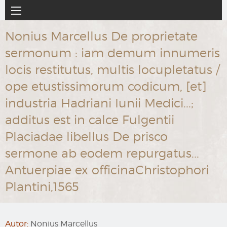
Ir
Navegación
al
principal
contenido
Nonius Marcellus De proprietate
principal
sermonum : iam demum innumeris
locis restitutus, multis locupletatus /
ope etustissimorum codicum, [et]
industria Hadriani Iunii Medici...;
additus est in calce Fulgentii
Placiadae libellus De prisco
sermone ab eodem repurgatus...
Antuerpiae ex officinaChristophori
Plantini,1565
Autor:
Nonius Marcellus