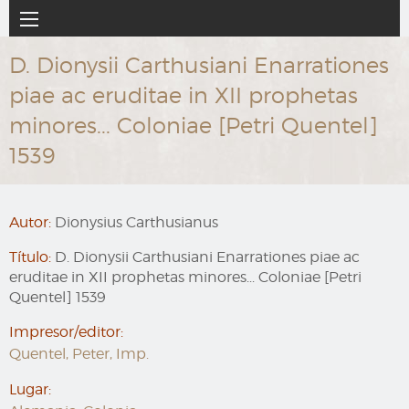
Ir
Navegación
al
principal
contenido
D. Dionysii Carthusiani Enarrationes
principal
piae ac eruditae in XII prophetas
minores... Coloniae [Petri Quentel]
1539
Autor:
Dionysius Carthusianus
Título:
D. Dionysii Carthusiani Enarrationes piae ac
eruditae in XII prophetas minores... Coloniae [Petri
Quentel] 1539
Impresor/editor:
Quentel, Peter, Imp.
Lugar: