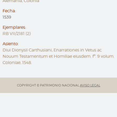
Alemania, Colonia
Fecha:
1539
Ejemplares:
RB VII/2181 (2)
Asiento:
Diui Dionysii Carthusiani, Enarrationes in Vetus ac
Nouum Testamentum et Homiliae eiusdem. fº. 9 volum.
Coloniae, 1548.
COPYRIGHT © PATRIMONIO NACIONAL
AVISO LEGAL