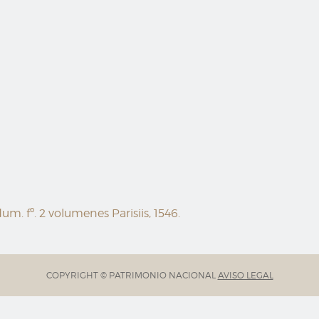
. fº. 2 volumenes Parisiis, 1546.
COPYRIGHT © PATRIMONIO NACIONAL
AVISO LEGAL