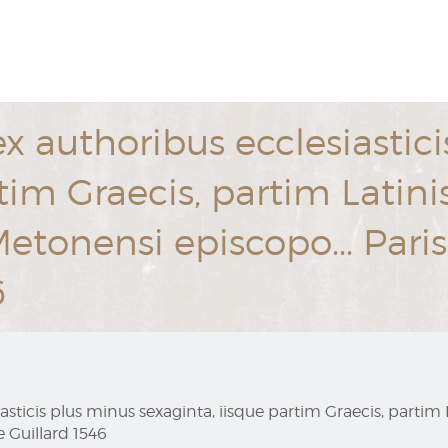
 authoribus ecclesiastici
rtim Graecis, partim Latin
tonensi episcopo... Parisi
6
sticis plus minus sexaginta, iisque partim Graecis, partim
e Guillard 1546