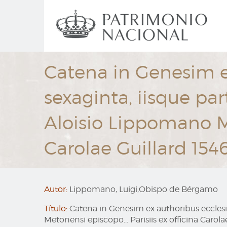
Ir
Navegación
al
principal
contenido
principal
Catena in Genesim ex
sexaginta, iisque pa
Aloisio Lippomano Me
Carolae Guillard 154
Autor:
Lippomano, Luigi,Obispo de Bérgamo
Título:
Catena in Genesim ex authoribus ecclesia
Metonensi episcopo... Parisiis ex officina Carola