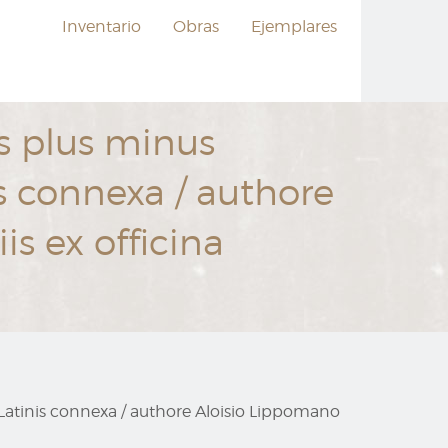
Inventario
Obras
Ejemplares
s plus minus
is connexa / authore
is ex officina
 Latinis connexa / authore Aloisio Lippomano