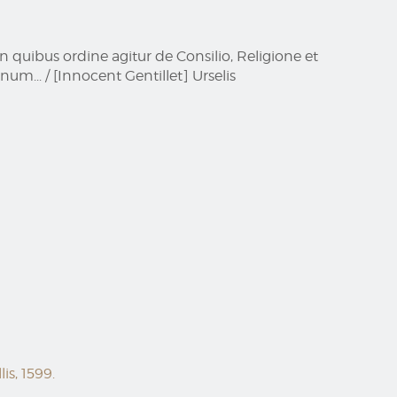
 quibus ordine agitur de Consilio, Religione et
um... / [Innocent Gentillet] Urselis
s, 1599.