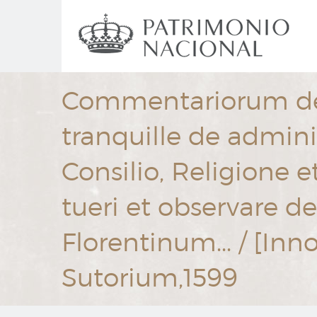
Ir
Navegación
al
principal
contenido
principal
Commentariorum de r
tranquille de adminis
Consilio, Religione e
tueri et observare d
Florentinum... / [In
Sutorium,1599