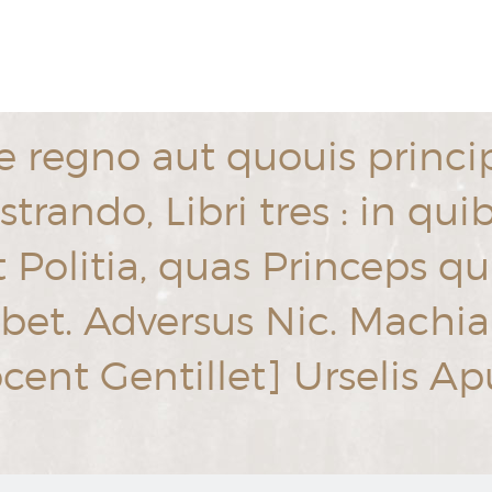
egno aut quouis princip
trando, Libri tres : in qui
t Politia, quas Princeps qu
ebet. Adversus Nic. Machi
nocent Gentillet] Urselis 