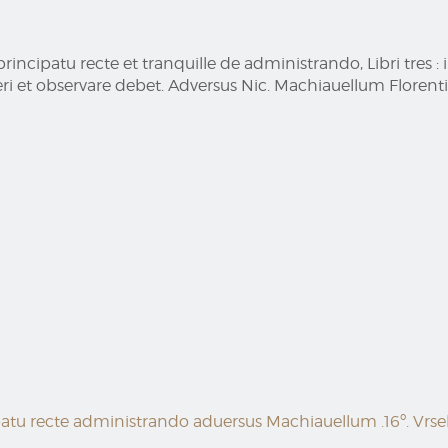
ipatu recte et tranquille de administrando, Libri tres : in
ueri et observare debet. Adversus Nic. Machiauellum Florentin
 recte administrando aduersus Machiauellum .16º. Vrselli