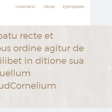
Inventario
Obras
Ejemplares
atu recte et
bus ordine agitur de
ilibet in ditione sua
auellum
ApudCornelium