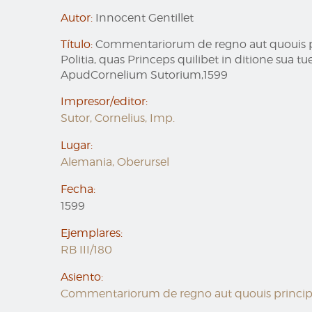
Autor:
Innocent Gentillet
Título:
Commentariorum de regno aut quouis princ
Politia, quas Princeps quilibet in ditione sua t
ApudCornelium Sutorium,1599
Impresor/editor:
Sutor, Cornelius, Imp.
Lugar:
Alemania, Oberursel
Fecha:
1599
Ejemplares:
RB III/180
Asiento:
Commentariorum de regno aut quouis principatu