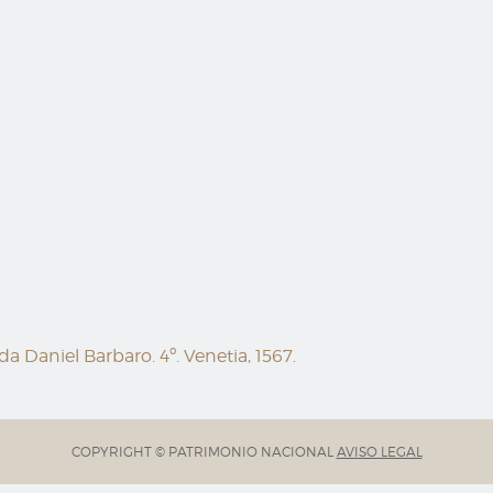
i da Daniel Barbaro. 4º. Venetia, 1567.
COPYRIGHT © PATRIMONIO NACIONAL
AVISO LEGAL