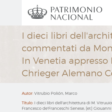
Ir
Navegación
al
principal
contenido
principal
I dieci libri dell'arch
commentati da Mons. 
In Venetia appresso 
Chrieger Alemano C
Autor:
Vitrubio Polión, Marco
Título:
I dieci libri dell'architettura di M. Vitr
Francesco de'Franceschi Senese, [et] Giouann