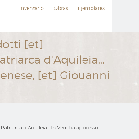
Inventario
Obras
Ejemplares
dotti [et]
riarca d'Aquileia...
enese, [et] Giouanni
 Patriarca d'Aquileia... In Venetia appresso