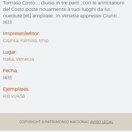
Tomaso Costo... ; diuiso in tre parti ; con le annotationi
del Costo poste nouamente à suoi luoghi da lui...
riuedute [et] ampliate.. In Venetia appressoi Giunti...
1613
Impresor/editor:
Giunta, Familia, Imp.
Lugar:
Italia, Venecia
Fecha:
1613
Ejemplares:
RB VI/438
COPYRIGHT © PATRIMONIO NACIONAL
AVISO LEGAL