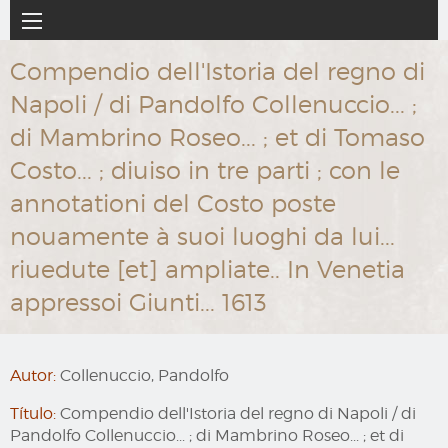
Ir
Navegación
al
principal
contenido
Compendio dell'Istoria del regno di
principal
Napoli / di Pandolfo Collenuccio... ;
di Mambrino Roseo... ; et di Tomaso
Costo... ; diuiso in tre parti ; con le
annotationi del Costo poste
nouamente à suoi luoghi da lui...
riuedute [et] ampliate.. In Venetia
appressoi Giunti... 1613
Autor:
Collenuccio, Pandolfo
Título:
Compendio dell'Istoria del regno di Napoli / di
Pandolfo Collenuccio... ; di Mambrino Roseo... ; et di