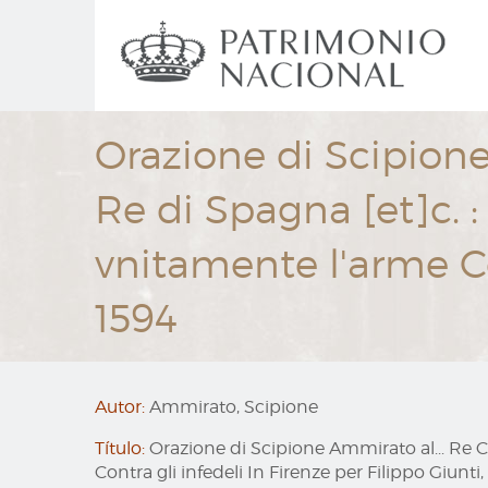
Ir
Navegación
al
principal
contenido
principal
Orazione di Scipione 
Re di Spagna [et]c. : 
vnitamente l'arme Con
1594
Autor:
Ammirato, Scipione
Título:
Orazione di Scipione Ammirato al... Re Cat
Contra gli infedeli In Firenze per Filippo Giunti,