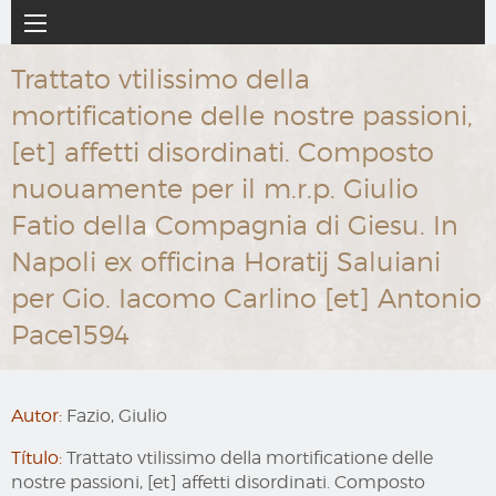
Ir
Navegación
al
principal
contenido
Trattato vtilissimo della
principal
mortificatione delle nostre passioni,
[et] affetti disordinati. Composto
nuouamente per il m.r.p. Giulio
Fatio della Compagnia di Giesu. In
Napoli ex officina Horatij Saluiani
per Gio. Iacomo Carlino [et] Antonio
Pace1594
Autor:
Fazio, Giulio
Título:
Trattato vtilissimo della mortificatione delle
nostre passioni, [et] affetti disordinati. Composto