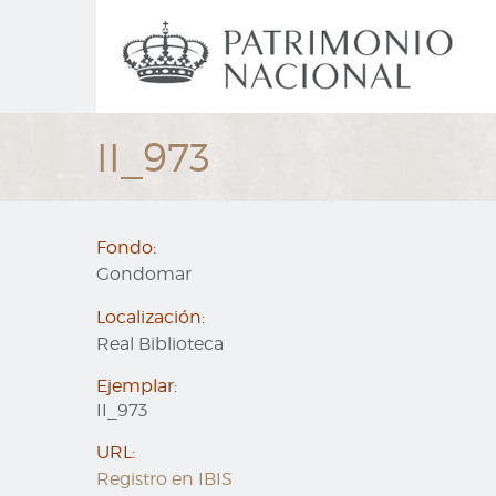
Ir
Navegación
al
principal
contenido
principal
II_973
Fondo:
Gondomar
Localización:
Real Biblioteca
Ejemplar:
II_973
URL:
Registro en IBIS