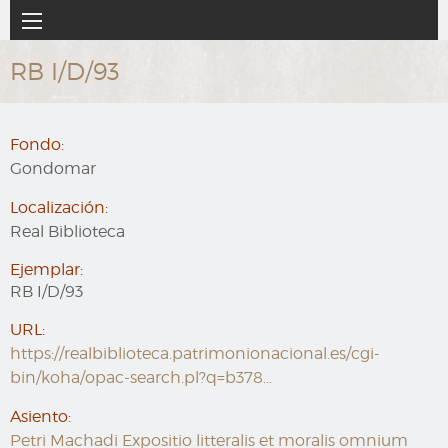
Ir
Navegación
al
principal
contenido
RB I/D/93
principal
Fondo:
Gondomar
Localización:
Real Biblioteca
Ejemplar:
RB I/D/93
URL:
https://realbiblioteca.patrimonionacional.es/cgi-
bin/koha/opac-search.pl?q=b378…
Asiento:
Petri Machadi Expositio litteralis et moralis omnium