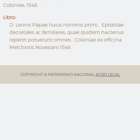
Coloniae, 1548.
Libro:
D. Leonis Papae huius nominis primi... Epistolae
decretales ac familiares, quae quidem hactenus
reperiri potuerunt omnes... Coloniae ex officina
Melchioris Novesiani 1548
COPYRIGHT © PATRIMONIO NACIONAL
AVISO LEGAL