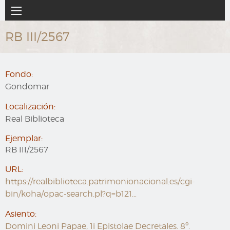
Ir
Navegación
al
principal
contenido
RB III/2567
principal
Fondo:
Gondomar
Localización:
Real Biblioteca
Ejemplar:
RB III/2567
URL:
https://realbiblioteca.patrimonionacional.es/cgi-
bin/koha/opac-search.pl?q=b121…
Asiento:
Domini Leoni Papae, 1i Epistolae Decretales. 8º.