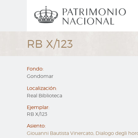
Ir
Navegación
al
principal
contenido
principal
RB X/123
Fondo:
Gondomar
Localización:
Real Biblioteca
Ejemplar:
RB X/123
Asiento:
Giouanni Bautista Vinercato, Dialogo degli horolo