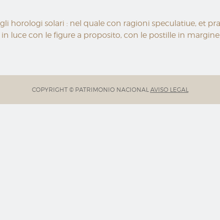
gli horologi solari : nel quale con ragioni speculatiue, et p
in luce con le figure a proposito, con le postille in margine
COPYRIGHT © PATRIMONIO NACIONAL
AVISO LEGAL