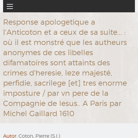
Ir
Navegación
al
principal
contenido
Response apologetique a
principal
l'Anticoton et a ceux de sa suite... :
où il est monstré que les autheurs
anonymes de ces libelles
difamatoires sont attaints des
crimes d'heresie, leze majesté,
perfidie, sacrilege [et] tres enorme
imposture / par vn pere de la
Compagnie de Iesus.. A Paris par
Michel Gaillard 1610
Autor:
Coton, Pierre (S.I.)