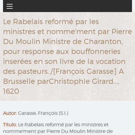
Ir
Navegación
al
principal
contenido
Le Rabelais reformé par les
principal
ministres et nomme'ment par Pierre
Du Moulin Ministre de Charanton,
pour response aux bouffonneries
inserées en son livre de la vocation
des pasteurs../[François Garasse] A
Brusselle parChristophle Girard...,
1620
Autor:
Garasse, François (S.I.)
Título:
Le Rabelais reformé par les ministres et
nomme'ment par Pierre Du Moulin Ministre de