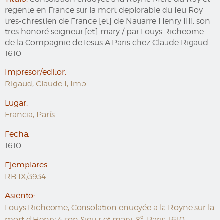
regente en France sur la mort deplorable du feu Roy
tres-chrestien de France [et] de Nauarre Henry IIII, son
tres honoré seigneur [et] mary / par Louys Richeome ...
de la Compagnie de Iesus A Paris chez Claude Rigaud
1610
Impresor/editor:
Rigaud, Claude I, Imp.
Lugar:
Francia, París
Fecha:
1610
Ejemplares:
RB IX/3934
Asiento:
Louys Richeome, Consolation enuoyée a la Royne sur la
mort d'Henry 4 son Sieu r et mary. 8º. Paris, 1610.