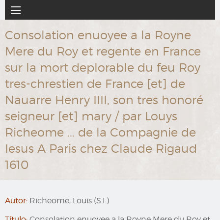
Ir
Navegación
al
principal
contenido
Consolation enuoyee a la Royne
principal
Mere du Roy et regente en France
sur la mort deplorable du feu Roy
tres-chrestien de France [et] de
Nauarre Henry IIII, son tres honoré
seigneur [et] mary / par Louys
Richeome ... de la Compagnie de
Iesus A Paris chez Claude Rigaud
1610
Autor:
Richeome, Louis (S.I.)
Título:
Consolation enuoyee a la Royne Mere du Roy et