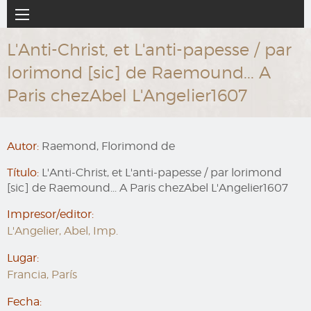
Ir
Navegación
al
principal
contenido
L'Anti-Christ, et L'anti-papesse / par
principal
lorimond [sic] de Raemound... A
Paris chezAbel L'Angelier1607
Autor:
Raemond, Florimond de
Título:
L'Anti-Christ, et L'anti-papesse / par lorimond
[sic] de Raemound... A Paris chezAbel L'Angelier1607
Impresor/editor:
L'Angelier, Abel, Imp.
Lugar:
Francia, París
Fecha: