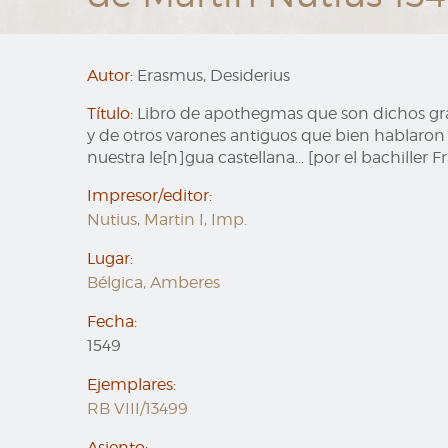
Autor:
Erasmus, Desiderius
Título:
Libro de apothegmas que son dichos grac
y de otros varones antiguos que bien hablaron
nuestra le[n]gua castellana... [por el bachille
Impresor/editor:
Nutius, Martin I, Imp.
Lugar:
Bélgica, Amberes
Fecha:
1549
Ejemplares:
RB VIII/13499
Asiento: