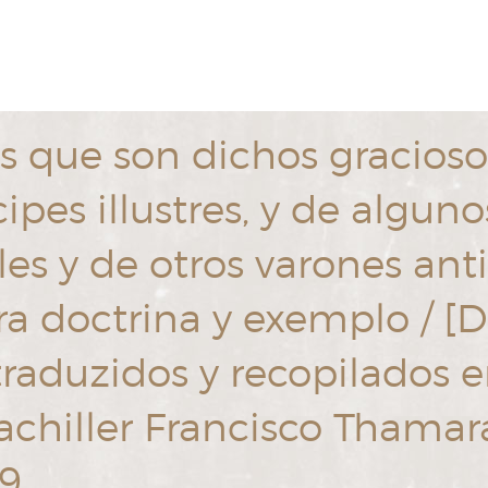
 que son dichos gracioso
ipes illustres, y de algun
es y de otros varones ant
a doctrina y exemplo / [D
aduzidos y recopilados e
 bachiller Francisco Thama
49