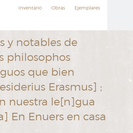
Inventario
Obras
Ejemplares
s y notables de
os philosophos
iguos que bien
esiderius Erasmus] ;
n nuestra le[n]gua
ra] En Enuers en casa