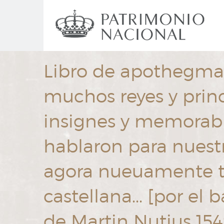
Ir
Navegación
al
principal
contenido
principal
Libro de apothegmas
muchos reyes y princ
insignes y memorabl
hablaron para nuestr
agora nueuamente tr
castellana... [por el
de Martin Nutius 15