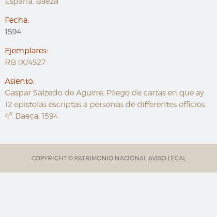
España, Baeza
Fecha:
1594
Ejemplares:
RB IX/4527
Asiento:
Gaspar Salzedo de Aguirre, Pliego de cartas en que ay
12 epistolas escriptas a personas de differentes officios.
4º. Baeça, 1594.
COPYRIGHT © PATRIMONIO NACIONAL
AVISO LEGAL