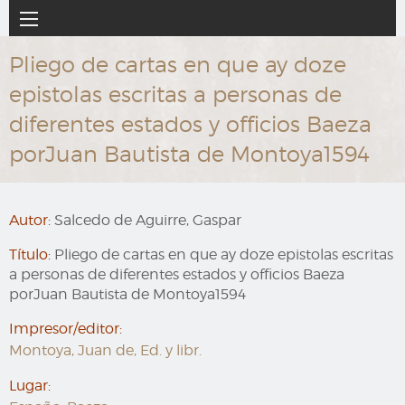
Ir
Navegación
al
principal
contenido
Pliego de cartas en que ay doze
principal
epistolas escritas a personas de
diferentes estados y officios Baeza
porJuan Bautista de Montoya1594
Autor:
Salcedo de Aguirre, Gaspar
Título:
Pliego de cartas en que ay doze epistolas escritas
a personas de diferentes estados y officios Baeza
porJuan Bautista de Montoya1594
Impresor/editor:
Montoya, Juan de, Ed. y libr.
Lugar: