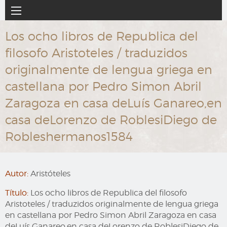
Ir
Navegación
al
principal
contenido
Los ocho libros de Republica del
principal
filosofo Aristoteles / traduzidos
originalmente de lengua griega en
castellana por Pedro Simon Abril
Zaragoza en casa deLuís Ganareo,en
casa deLorenzo de RoblesiDiego de
Robleshermanos1584
Autor:
Aristóteles
Título:
Los ocho libros de Republica del filosofo
Aristoteles / traduzidos originalmente de lengua griega
en castellana por Pedro Simon Abril Zaragoza en casa
deLuís Ganareo,en casa deLorenzo de RoblesiDiego de