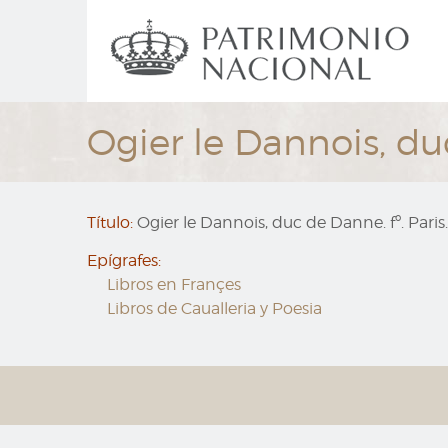
Ir
Navegación
al
principal
contenido
principal
Ogier le Dannois, duc
Título:
Ogier le Dannois, duc de Danne. fº. Paris.
Epígrafes:
Libros en Françes
Libros de Caualleria y Poesia