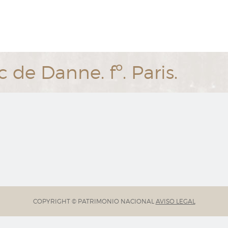
 de Danne. fº. Paris.
COPYRIGHT © PATRIMONIO NACIONAL
AVISO LEGAL