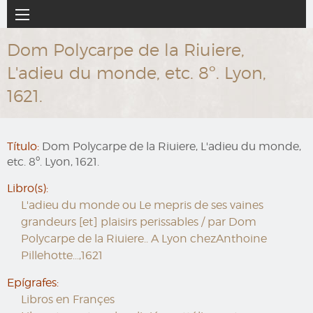
Ir
Navegación
al
principal
contenido
Dom Polycarpe de la Riuiere,
principal
L'adieu du monde, etc. 8º. Lyon,
1621.
Título:
Dom Polycarpe de la Riuiere, L'adieu du monde,
etc. 8º. Lyon, 1621.
Libro(s):
L'adieu du monde ou Le mepris de ses vaines
grandeurs [et] plaisirs perissables / par Dom
Polycarpe de la Riuiere.. A Lyon chezAnthoine
Pillehotte...,1621
Epígrafes:
Libros en Françes