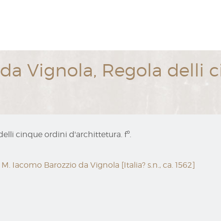
a Vignola, Regola delli c
li cinque ordini d'archittetura. fº.
 M. Iacomo Barozzio da Vignola [Italia? s.n., ca. 1562]