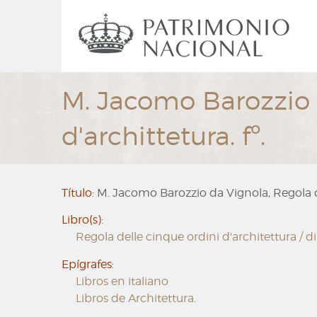
Ir
Navegación
al
principal
contenido
principal
M. Jacomo Barozzio d
d'archittetura. fº.
Título:
M. Jacomo Barozzio da Vignola, Regola del
Libro(s):
Regola delle cinque ordini d'architettura / di
Epígrafes:
Libros en italiano
Libros de Architettura.