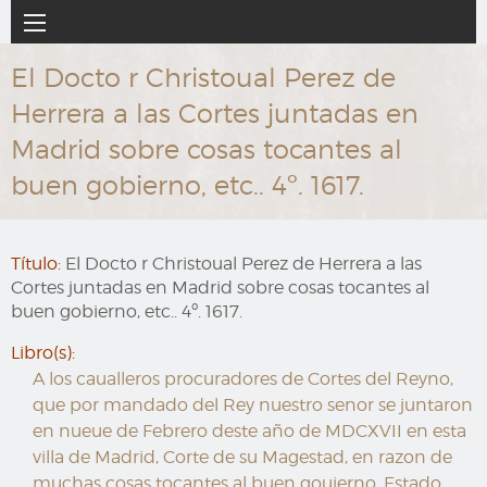
Ir
Navegación
al
principal
contenido
El Docto r Christoual Perez de
principal
Herrera a las Cortes juntadas en
Madrid sobre cosas tocantes al
buen gobierno, etc.. 4º. 1617.
Título:
El Docto r Christoual Perez de Herrera a las
Cortes juntadas en Madrid sobre cosas tocantes al
buen gobierno, etc.. 4º. 1617.
Libro(s):
A los caualleros procuradores de Cortes del Reyno,
que por mandado del Rey nuestro senor se juntaron
en nueue de Febrero deste año de MDCXVII en esta
villa de Madrid, Corte de su Magestad, en razon de
muchas cosas tocantes al buen gouierno, Estado,