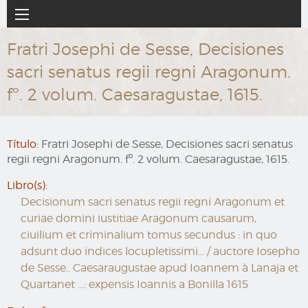
Ir
Navegación
al
principal
contenido
Fratri Josephi de Sesse, Decisiones
principal
sacri senatus regii regni Aragonum.
fº. 2 volum. Caesaragustae, 1615.
Título:
Fratri Josephi de Sesse, Decisiones sacri senatus
regii regni Aragonum. fº. 2 volum. Caesaragustae, 1615.
Libro(s):
Decisionum sacri senatus regii regni Aragonum et
curiae domini iustitiae Aragonum causarum,
ciuilium et criminalium tomus secundus : in quo
adsunt duo indices locupletissimi... / auctore Iosepho
de Sesse.. Caesaraugustae apud Ioannem à Lanaja et
Quartanet ...: expensis Ioannis a Bonilla 1615