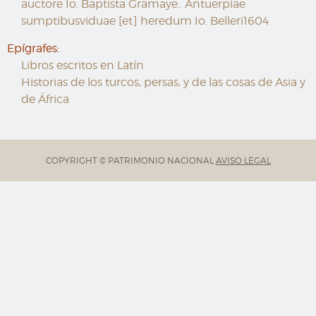
auctore Io. Baptista Gramaye.. Antuerpiae
sumptibusviduae [et] heredum Io. Belleri1604
Epígrafes:
Libros escritos en Latín
Historias de los turcos, persas, y de las cosas de Asia y
de África
COPYRIGHT © PATRIMONIO NACIONAL
AVISO LEGAL