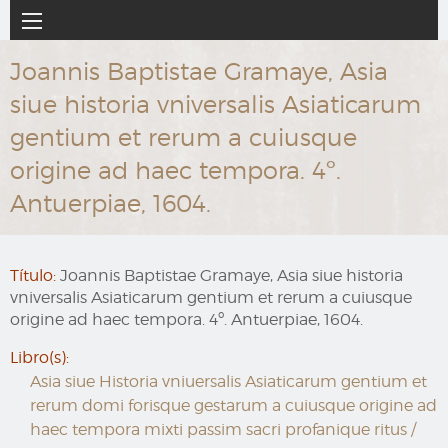
Ir
Navegación
al
principal
contenido
Joannis Baptistae Gramaye, Asia
principal
siue historia vniversalis Asiaticarum
gentium et rerum a cuiusque
origine ad haec tempora. 4º.
Antuerpiae, 1604.
Título:
Joannis Baptistae Gramaye, Asia siue historia
vniversalis Asiaticarum gentium et rerum a cuiusque
origine ad haec tempora. 4º. Antuerpiae, 1604.
Libro(s):
Asia siue Historia vniuersalis Asiaticarum gentium et
rerum domi forisque gestarum a cuiusque origine ad
haec tempora mixti passim sacri profanique ritus /