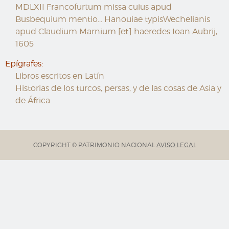
MDLXII Francofurtum missa cuius apud
Busbequium mentio... Hanouiae typisWechelianis
apud Claudium Marnium [et] haeredes Ioan Aubrij,
1605
Epígrafes:
Libros escritos en Latín
Historias de los turcos, persas, y de las cosas de Asia y
de África
COPYRIGHT © PATRIMONIO NACIONAL
AVISO LEGAL