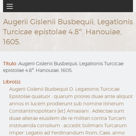
Ir
Navegación
al
principal
contenido
Augerii Gislenii Busbequii, Legationis
principal
Turcicae epistolae 4.8º. Hanouiae,
1605.
Título:
Augerii Gislenii Busbequii, Legationis Turcicae
epistolae 4.8º. Hanouiae, 1605.
Libro(s):
Augerii Gislenii Busbequii D. Legationis Turcicae
Epistolae quatuor : quarum priores duae ante aliquot
annos in lucem prodierunt sub nomine Itinerum
Constantinopolitani [et] Amasiani : Adiectae sunt
duae alterae eiusdem de re militari contra Turcam
instituenda consilium : accedit Solimani Turcarum
Imper. Legatio ad Ferdinandum Rom, Caes. anno