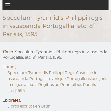
Ir
Navegación
al
principal
contenido
Speculum Tyrannidis Philippi regis
principal
in vsuspanda Portugallia, etc. 8º.
Parisiis, 1595.
Título:
Speculum Tyrannidis Philippi regis in vsuspanda
Portugallia, etc. 8º. Parisiis, 1595.
Libro(s):
Speculum Tyrannidis Philippi Regis Castellae in
usurpanda Portugallia, verique Portugallensium juris
in eligendis suis Regibus ac Principibus Parisiis
[s.n.]1595
Epígrafes:
Libros escritos en Latín