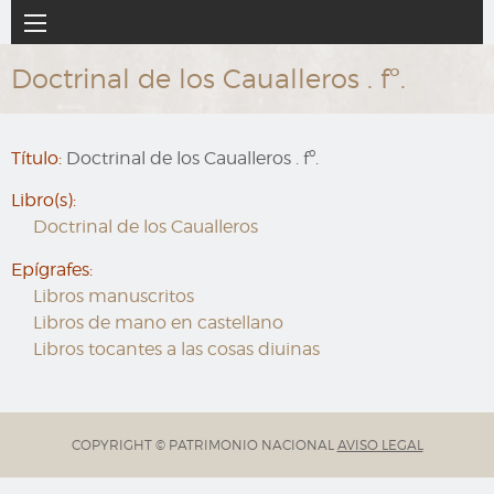
Ir
Navegación
al
principal
contenido
Doctrinal de los Caualleros . fº.
principal
Título:
Doctrinal de los Caualleros . fº.
Libro(s):
Doctrinal de los Caualleros
Epígrafes:
Libros manuscritos
Libros de mano en castellano
Libros tocantes a las cosas diuinas
COPYRIGHT © PATRIMONIO NACIONAL
AVISO LEGAL