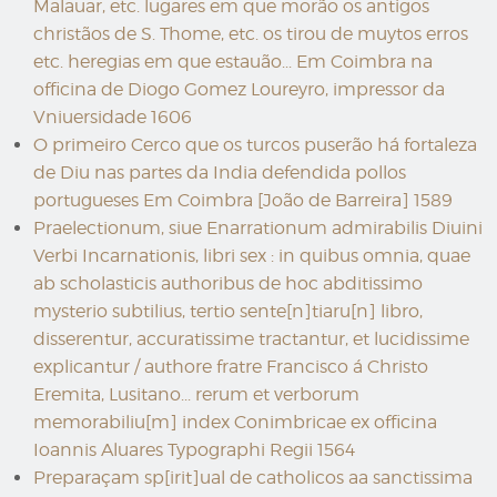
Malauar, etc. lugares em que morão os antigos
christãos de S. Thome, etc. os tirou de muytos erros
etc. heregias em que estauão... Em Coimbra na
officina de Diogo Gomez Loureyro, impressor da
Vniuersidade 1606
O primeiro Cerco que os turcos puserão há fortaleza
de Diu nas partes da India defendida pollos
portugueses Em Coimbra [João de Barreira] 1589
Praelectionum, siue Enarrationum admirabilis Diuini
Verbi Incarnationis, libri sex : in quibus omnia, quae
ab scholasticis authoribus de hoc abditissimo
mysterio subtilius, tertio sente[n]tiaru[n] libro,
disserentur, accuratissime tractantur, et lucidissime
explicantur / authore fratre Francisco á Christo
Eremita, Lusitano... rerum et verborum
memorabiliu[m] index Conimbricae ex officina
Ioannis Aluares Typographi Regii 1564
Preparaçam sp[irit]ual de catholicos aa sanctissima