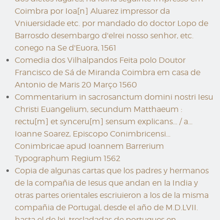
Coimbra por Ioa[n] Aluarez impressor da
Vniuersidade etc. por mandado do doctor Lopo de
Barrosdo desembargo d'elrei nosso senhor, etc.
conego na Se d'Euora, 1561
Comedia dos Vilhalpandos Feita polo Doutor
Francisco de Sá de Miranda Coimbra em casa de
Antonio de Maris 20 Março 1560
Commentarium in sacrosanctum domini nostri Iesu
Christi Euangelium, secundum Matthaeum :
rectu[m] et synceru[m] sensum explicans... / a...
Ioanne Soarez, Episcopo Conimbricensi...
Conimbricae apud Ioannem Barrerium
Typographum Regium 1562
Copia de algunas cartas que los padres y hermanos
de la compañia de Iesus que andan en la India y
otras partes orientales escriuieron a los de la misma
compañia de Portugal, desde el año de M.D.LVII.
hasta el de lxj. tresladadas de portugues en