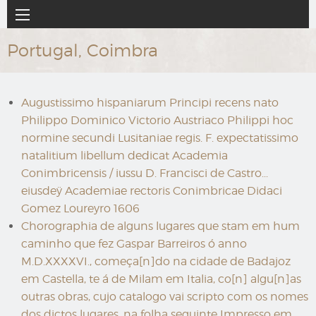
Ir
Navegación
al
principal
contenido
Portugal, Coimbra
principal
Augustissimo hispaniarum Principi recens nato
Philippo Dominico Victorio Austriaco Philippi hoc
normine secundi Lusitaniae regis. F. expectatissimo
natalitium libellum dedicat Academia
Conimbricensis / iussu D. Francisci de Castro...
eiusdeÿ Academiae rectoris Conimbricae Didaci
Gomez Loureyro 1606
Chorographia de alguns lugares que stam em hum
caminho que fez Gaspar Barreiros ó anno
M.D.XXXXVI., começa[n]do na cidade de Badajoz
em Castella, te á de Milam em Italia, co[n] algu[n]as
outras obras, cujo catalogo vai scripto com os nomes
dos dictos lugares, na folha seguinte Impresso em