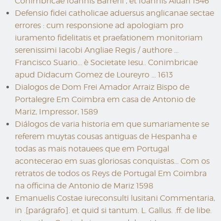
Conimbricae Ioannis Barrerii , et Ioannis Aluari 1546
Defensio fidei catholicae aduersus anglicanae sectae
errores : cum responsione ad apologiam pro
iuramento fidelitatis et praefationem monitoriam
serenissimi Iacobi Angliae Regis / authore ...
Francisco Suario... è Societate Iesu.. Conimbricae
apud Didacum Gomez de Loureyro ... 1613
Dialogos de Dom Frei Amador Arraiz Bispo de
Portalegre Em Coimbra em casa de Antonio de
Mariz, Impressor, 1589
Diálogos de varia historia em que sumariamente se
referem muytas cousas antiguas de Hespanha e
todas as mais notauees que em Portugal
acontecerao em suas gloriosas conquistas... Com os
retratos de todos os Reys de Portugal Em Coimbra
na officina de Antonio de Mariz 1598
Emanuelis Costae iureconsulti lusitani Commentaria,
in .[parágrafo]. et quid si tantum. L. Gallus. .ff. de libe.