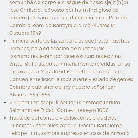
comunhã do corpo etc. sãgue de nosso s[e]n[h]or
Iesu Chr[ist]o... cõposto por hu[m] religioso da
ord[em] de sam Frãcisco da prouincia da Piedade
Coimbra Ioam da Barreyra etc. Ioã Aluares 12
Outubro 1549
Primera parte de las sentencias que hasta nuestros
tiempos, para edificacion de buenos [sic]
costumbres, estan por diuersos Autores escritas,
enste [sic] tratado summariamente referidas, en su
propio estilo. Y traduzidas en el nuestro comun.
Conueniente licion, a toda suerte y estado de gentes
Coimbra publisher del rey nuestro señor Ioan
Álvares, 1554-1555
S. Orientii episcopi illiberitani Commonitorium
Salmanticae Didaci Gomez Loureyro 1606
Tractado del conseio y delos conseieros delos
Principes / compuesto por el Doctor Bartolome
Felippe... En Coimbra impresso en casa de Antonio