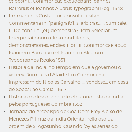
et posthu. Conimbricae excudebant Ioannes
Barrerius et Ioannes Aluarus Typographi Regii 1548
Emmanuelis Costae Iureconsulti Lusitani...
Commentaria in. [parágrafo]. si arbitratu. l. cum tale.
ff. De consitio. [et] demonstra ; Item Selectarum
Interpretationum circa conditiones,
demonstrationes, et dies. Libri. II. Conimbricae apud
Ioannem Barrerium et Ioannem Aluarum
Typographos Regios 1551
Historia da India, no tempo em que a governou o
visorey Dom Luis d'Ataide Em Coimbra na
impressam de Nicolas Carvalho ...: vendese... em casa
de Sebastiao Garcia... 1617
História do descobrimento etc. conquista da India
pelos portugueses Coimbra 1552
Jornada do Arcebispo de Goa Dom Frey Aleixo de
Menezes Primaz da india Oriental, religioso da
ordem de S. Agostinho. Quando foy as serras do