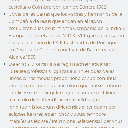
castellano Coimbra por Iuan de Barrera 1562
Copia de las Cartas que los Padres y hermanos de la
Compañia de Iesus que andan en el Iapon
escriuieron a los de la misma Compañia de la India, y
Europa, desde el año de M.D.XLVIII. que com¯eçaron,
hasta el passado de LXIII trasladadas de Portogues
en Castellano Coimbra por Iuan de Barrera y Iuan
Aluarez 1565
De erratis Orontii Finaei regii mathematicarum
Lutetiae professoris : qui putauit inter duas datas
lineas, binas medias proportionales sub continua
proportione inuenisse, circulum quadrasse, cubum
duplicasse, multangulum quodcunque rectilineum
in circulo describendi, artem tradidisse, et
longitudinis locorum differentias aliter quam per
eclipses lunares, etiam dato quouis tempore
manifestas fecisse / Petri Nonii Salaciensis liber vnus