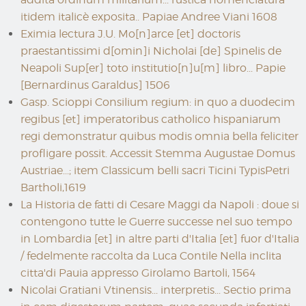
itidem italicè exposita.. Papiae Andree Viani 1608
Eximia lectura J.U. Mo[n]arce [et] doctoris
praestantissimi d[omin]i Nicholai [de] Spinelis de
Neapoli Sup[er] toto institutio[n]u[m] libro... Papie
[Bernardinus Garaldus] 1506
Gasp. Scioppi Consilium regium: in quo a duodecim
regibus [et] imperatoribus catholico hispaniarum
regi demonstratur quibus modis omnia bella feliciter
profligare possit. Accessit Stemma Augustae Domus
Austriae...; item Classicum belli sacri Ticini TypisPetri
Bartholi,1619
La Historia de fatti di Cesare Maggi da Napoli : doue si
contengono tutte le Guerre successe nel suo tempo
in Lombardia [et] in altre parti d'Italia [et] fuor d'Italia
/ fedelmente raccolta da Luca Contile Nella inclita
citta'di Pauia appresso Girolamo Bartoli, 1564
Nicolai Gratiani Vtinensis... interpretis... Sectio prima