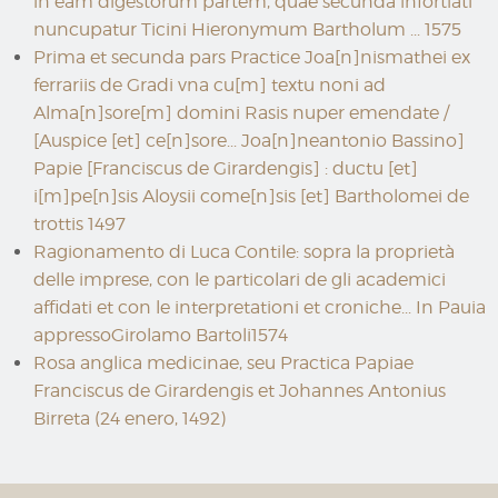
in eam digestorum partem, quae secunda infortiati
nuncupatur Ticini Hieronymum Bartholum ... 1575
Prima et secunda pars Practice Joa[n]nismathei ex
ferrariis de Gradi vna cu[m] textu noni ad
Alma[n]sore[m] domini Rasis nuper emendate /
[Auspice [et] ce[n]sore... Joa[n]neantonio Bassino]
Papie [Franciscus de Girardengis] : ductu [et]
i[m]pe[n]sis Aloysii come[n]sis [et] Bartholomei de
trottis 1497
Ragionamento di Luca Contile: sopra la proprietà
delle imprese, con le particolari de gli academici
affidati et con le interpretationi et croniche... In Pauia
appressoGirolamo Bartoli1574
Rosa anglica medicinae, seu Practica Papiae
Franciscus de Girardengis et Johannes Antonius
Birreta (24 enero, 1492)