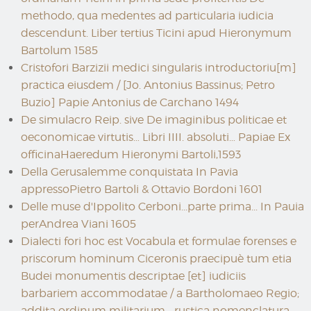
methodo, qua medentes ad particularia iudicia
descendunt. Liber tertius Ticini apud Hieronymum
Bartolum 1585
Cristofori Barzizii medici singularis introductoriu[m]
practica eiusdem / [Jo. Antonius Bassinus; Petro
Buzio] Papie Antonius de Carchano 1494
De simulacro Reip. sive De imaginibus politicae et
oeconomicae virtutis… Libri IIII. absoluti… Papiae Ex
officinaHaeredum Hieronymi Bartoli,1593
Della Gerusalemme conquistata In Pavia
appressoPietro Bartoli & Ottavio Bordoni 1601
Delle muse d'Ippolito Cerboni...parte prima... In Pauia
perAndrea Viani 1605
Dialecti fori hoc est Vocabula et formulae forenses e
priscorum hominum Ciceronis praecipuè tum etia
Budei monumentis descriptae [et] iudiciis
barbariem accommodatae / a Bartholomaeo Regio;
addita ordinum militarium... rustica nomenclatura