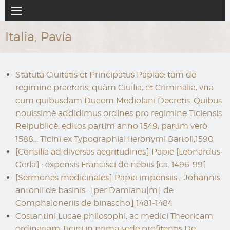
Ir
Navegación
al
principal
contenido
Italia, Pavía
principal
Statuta Ciuitatis et Principatus Papiae: tam de
regimine praetoris, quàm Ciuilia, et Criminalia, vna
cum quibusdam Ducem Mediolani Decretis. Quibus
nouissimè addidimus ordines pro regimine Ticiensis
Reipublicè, editos partim anno 1549, partim verò
1588... Ticini ex TypographiaHieronymi Bartoli,1590
[Consilia ad diversas aegritudines] Papie [Leonardus
Gerla] : expensis Francisci de nebiis [ca. 1496-99]
[Sermones medicinales] Papie impensiis... Johannis
antonii de basinis : [per Damianu[m] de
Comphaloneriis de binascho] 1481-1484
Costantini Lucae philosophi, ac medici Theoricam
ordinariam Ticini in prima sede profitentis De