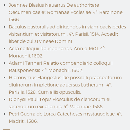
Joannes Blasius Nauarrus De authoritate
Oecumenicae et Romanae Ecclesiae. 4º. Barcinone,
1566.
Baculus pastoralis ad dirigendos in viam pacis pedes
visitantium et visitatorum . 4º. Parisii, 1514. Accedit
liber de cultu vineae Domini.
Acta colloquii Ratisbonensis. Ann o 1601. 4º.
Monachii, 1602.
Adami Tanneri Relatio compendiario colloquii
Ratisponensis. 4º. Monachii, 1602.
Hieronymus Hangestus De possibili praeceptorum
diuinorum impletione aduersus Lutherum . 4º.
Parisiis, 1528. Cum aliis opusculis.
Dionysii Pauli Lopis Flosculus de clericorum et
sacerdotum excellentiis. 4º. Valentiae, 1588.
Petri Guerra de Lorca Catecheses mystagogicae. 4º.
Madriti, 1586.