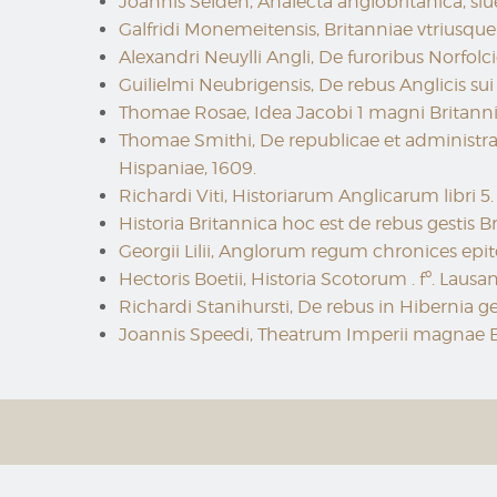
Joannis Selden, Analecta anglobritánica, siu
Galfridi Monemeitensis, Britanniae vtriusque r
Alexandri Neuylli Angli, De furoribus Norfolci
Guilielmi Neubrigensis, De rebus Anglicis sui te
Thomae Rosae, Idea Jacobi 1 magni Britanniae
Thomae Smithi, De republicae et administrat
Hispaniae, 1609.
Richardi Viti, Historiarum Anglicarum libri 5. 
Historia Britannica hoc est de rebus gestis B
Georgii Lilii, Anglorum regum chronices epit
Hectoris Boetii, Historia Scotorum . fº. Lausa
Richardi Stanihursti, De rebus in Hibernia gest
Joannis Speedi, Theatrum Imperii magnae Bri