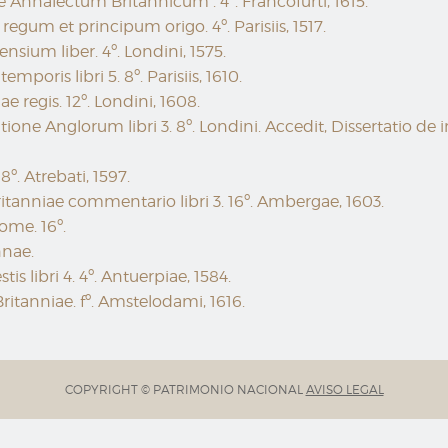
e Annalectum Britannicum . 4º. Francofurti, 1615.
egum et principum origo. 4º. Parisiis, 1517.
ensium liber. 4º. Londini, 1575.
mporis libri 5. 8º. Parisiis, 1610.
 regis. 12º. Londini, 1608.
ione Anglorum libri 3. 8º. Londini. Accedit, Dissertatio d
8º. Atrebati, 1597.
ritanniae commentario libri 3. 16º. Ambergae, 1603.
ome. 16º.
nnae.
is libri 4. 4º. Antuerpiae, 1584.
tanniae. fº. Amstelodami, 1616.
COPYRIGHT © PATRIMONIO NACIONAL
AVISO LEGAL