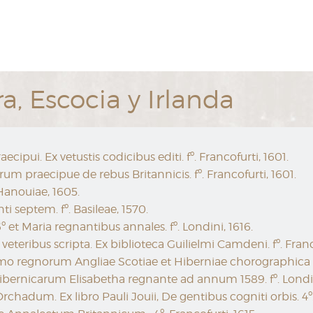
ra, Escocia y Irlanda
pui. Ex vetustis codicibus editi. fº. Francofurti, 1601.
um praecipue de rebus Britannicis. fº. Francofurti, 1601.
 Hanouiae, 1605.
nti septem. fº. Basileae, 1570.
t Maria regnantibus annales. fº. Londini, 1616.
eribus scripta. Ex biblioteca Guilielmi Camdeni. fº. Franco
imo regnorum Angliae Scotiae et Hiberniae chorographica de
ernicarum Elisabetha regnante ad annum 1589. fº. Londini
rchadum. Ex libro Pauli Jouii, De gentibus cogniti orbis. 4º.