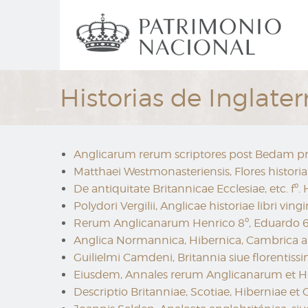
Ir
Navegación
al
principal
contenido
principal
Historias de Inglater
Anglicarum rerum scriptores post Bedam praeci
Matthaei Westmonasteriensis, Flores historiar
De antiquitate Britannicae Ecclesiae, etc. fº.
Polydori Vergilii, Anglicae historiae libri vingi
Rerum Anglicanarum Henrico 8º, Eduardo 6º e
Anglica Normannica, Hibernica, Cambrica a vet
Guilielmi Camdeni, Britannia siue florentiss
Eiusdem, Annales rerum Anglicanarum et Hib
Descriptio Britanniae, Scotiae, Hiberniae et O