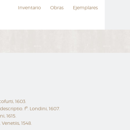
Inventario
Obras
Ejemplares
furti, 1603.
scriptio. fº. Londini, 1607.
, 1615.
 Venetiis, 1548.